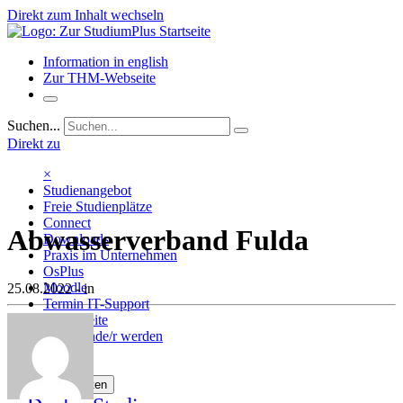
Direkt zum Inhalt wechseln
Information in english
Zur THM-Webseite
Suchen...
Direkt zu
×
Studienangebot
Freie Studienplätze
Connect
Abwasserverband Fulda
Downloads
Praxis im Unternehmen
OsPlus
Moodle
25.08.2022
- in
Termin IT-Support
THM-Seite
Dozierende/r werden
Kontakt
Menü umschalten