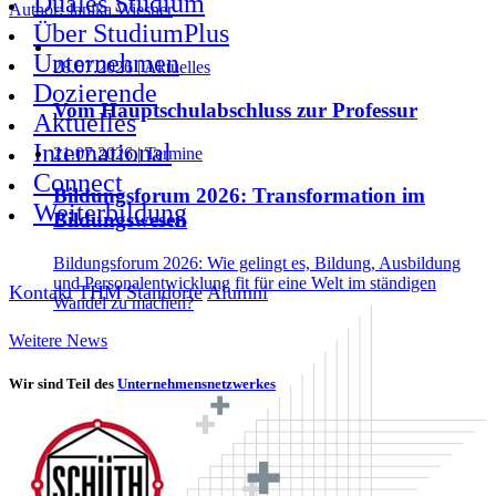
Duales Studium
Author:
Janika Wiesner
Über StudiumPlus
Unternehmen
28.07.2026 | Aktuelles
Dozierende
Vom Hauptschulabschluss zur Professur
Aktuelles
International
21.07.2026 | Termine
Connect
Bildungsforum 2026: Transformation im
Weiterbildung
Bildungswesen
Bildungsforum 2026: Wie gelingt es, Bildung, Ausbildung
und Personalentwicklung fit für eine Welt im ständigen
Kontakt
THM
Standorte
Alumni
Wandel zu machen?
Weitere News
Wir sind Teil des
Unternehmensnetzwerkes