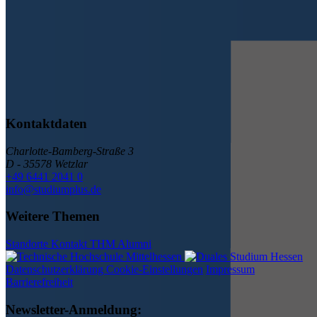
Kontaktdaten
Charlotte-Bamberg-Straße 3
D - 35578 Wetzlar
+49 6441 2041 0
info@studiumplus.de
Weitere Themen
Standorte
Kontakt
THM
Alumni
Datenschutzerklärung Cookie-Einstellungen
Impressum
Barrierefreiheit
Newsletter-Anmeldung: