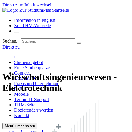
Direkt zum Inhalt wechseln
Information in english
Zur THM-Webseite
Suchen...
Direkt zu
×
Studienangebot
Freie Studienplätze
Connect
Wirtschaftsingenieur­wesen -
Downloads
Praxis im Unternehmen
Elektrotechnik
OsPlus
Moodle
Termin IT-Support
THM-Seite
Dozierende/r werden
Kontakt
Menü umschalten