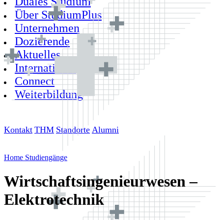
Duales Studium
Über StudiumPlus
Unternehmen
Dozierende
Aktuelles
International
Connect
Weiterbildung
Kontakt
THM
Standorte
Alumni
Home
Studiengänge
Wirtschaftsingenieurwesen –
Elektrotechnik