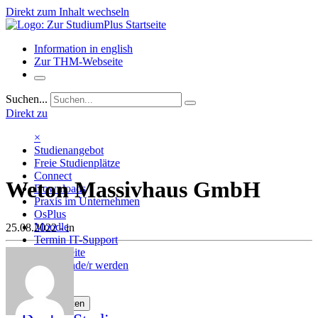
Direkt zum Inhalt wechseln
Information in english
Zur THM-Webseite
Suchen...
Direkt zu
×
Studienangebot
Freie Studienplätze
Connect
Weton Massivhaus GmbH
Downloads
Praxis im Unternehmen
OsPlus
Moodle
25.08.2022
- in
Termin IT-Support
THM-Seite
Dozierende/r werden
Kontakt
Menü umschalten