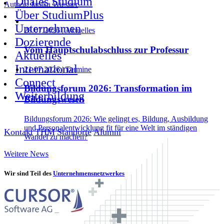
Duales Studium
Author:
Janika Wiesner
Über StudiumPlus
Unternehmen
28.07.2026 | Aktuelles
Dozierende
Vom Hauptschulabschluss zur Professur
Aktuelles
International
21.07.2026 | Termine
Connect
Bildungsforum 2026: Transformation im
Weiterbildung
Bildungswesen
Bildungsforum 2026: Wie gelingt es, Bildung, Ausbildung
und Personalentwicklung fit für eine Welt im ständigen
Kontakt
THM
Standorte
Alumni
Wandel zu machen?
Weitere News
Wir sind Teil des
Unternehmensnetzwerkes