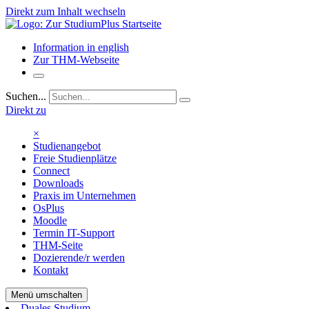
Direkt zum Inhalt wechseln
Information in english
Zur THM-Webseite
Suchen...
Direkt zu
×
Studienangebot
Freie Studienplätze
Connect
Downloads
Praxis im Unternehmen
OsPlus
Moodle
Termin IT-Support
THM-Seite
Dozierende/r werden
Kontakt
Menü umschalten
Duales Studium