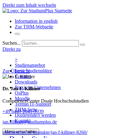
Direkt zum Inhalt wechseln
Information in english
Zur THM-Webseite
Suchen...
Direkt zu
×
Studienangebot
Freie Studienplätze
Zur Übersicht
Connect
Downloads
Praxis im Unternehmen
Dr. Jan F. Killmer
OsPlus
Moodle
CompetenceCenter Duale Hochschulstudien
Termin IT-Support
THM-Seite
+49 6441 2041-3939
Dozierende/r werden
Kontakt
jan.killmer@studiumplus.de
Menü umschalten
studiumplus.de/kontakte/jan-f-killmer-8260/