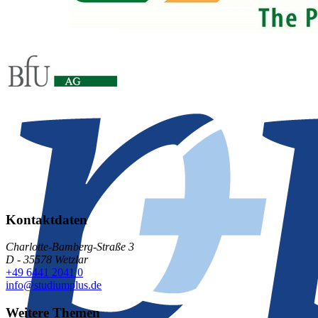
Kontaktdaten
Charlotte-Bamberg-Straße 3
D - 35578 Wetzlar
+49 6441 2041 0
info@studiumplus.de
Weitere Themen